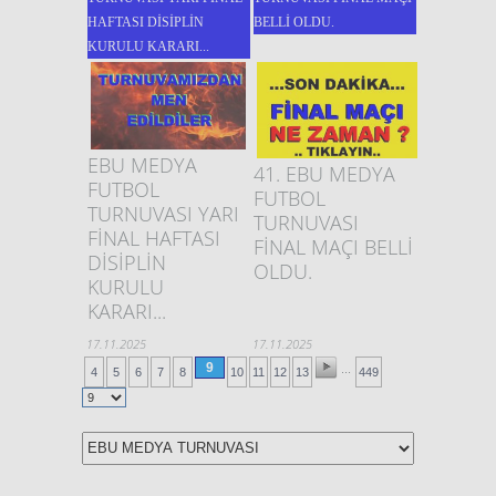
HAFTASI DİSİPLİN
BELLİ OLDU.
KURULU KARARI...
EBU MEDYA
41. EBU MEDYA
FUTBOL
FUTBOL
TURNUVASI YARI
TURNUVASI
FİNAL HAFTASI
FİNAL MAÇI BELLİ
DİSİPLİN
OLDU.
KURULU
KARARI...
17.11.2025
17.11.2025
9
...
4
5
6
7
8
10
11
12
13
449