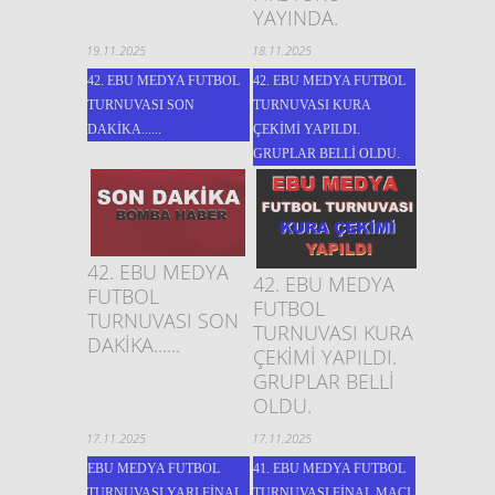
YAYINDA.
19.11.2025
18.11.2025
42. EBU MEDYA FUTBOL
42. EBU MEDYA FUTBOL
TURNUVASI SON
TURNUVASI KURA
DAKİKA......
ÇEKİMİ YAPILDI.
GRUPLAR BELLİ OLDU.
42. EBU MEDYA
42. EBU MEDYA
FUTBOL
FUTBOL
TURNUVASI SON
TURNUVASI KURA
DAKİKA......
ÇEKİMİ YAPILDI.
GRUPLAR BELLİ
OLDU.
17.11.2025
17.11.2025
EBU MEDYA FUTBOL
41. EBU MEDYA FUTBOL
TURNUVASI YARI FİNAL
TURNUVASI FİNAL MAÇI