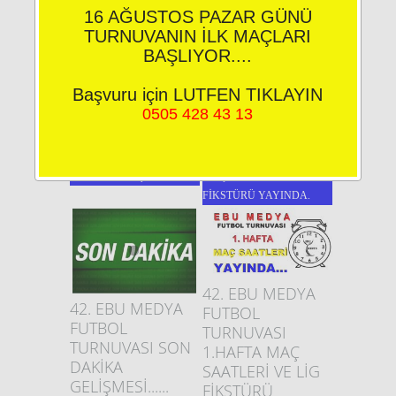
16 AĞUSTOS PAZAR GÜNÜ
TURNUVANIN İLK MAÇLARI
BAŞLIYOR....
Başvuru için LUTFEN TIKLAYIN
0505 428 43 13
42. EBU MEDYA FUTBOL
42. EBU MEDYA FUTBOL
TURNUVASI SON
TURNUVASI 1.HAFTA
DAKİKA GELİŞMESİ......
MAÇ SAATLERİ VE LİG
FİKSTÜRÜ YAYINDA.
42. EBU MEDYA
42. EBU MEDYA
FUTBOL
FUTBOL
TURNUVASI
TURNUVASI SON
1.HAFTA MAÇ
DAKİKA
SAATLERİ VE LİG
GELİŞMESİ......
FİKSTÜRÜ