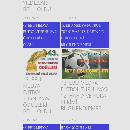
YILDIZLARI
BELLİ OLDU.
21.07.2026
21.07.2026
43. EBU MEDYA
43. EBU MEDYA FUTBOL
FUTBOL TURNUVASI
TURNUVASI 12. HAFTA VE
ÖDÜLLERİ BELLİ
KURA ÇEKİMİ
OLDU...
BİLGİLENDİRMESİ.....
43. EBU
43. EBU MEDYA
MEDYA
FUTBOL TURNUVASI
FUTBOL
12. HAFTA VE KURA
TURNUVASI
ÇEKİMİ
ÖDÜLLERİ
BİLGİLENDİRMESİ.....
BELLİ OLDU...
17.07.2026
28.06.2026
43. EBU MEDYA
HASANOĞULLARI