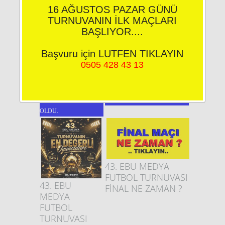
16 AĞUSTOS PAZAR GÜNÜ
TURNUVANIN İLK MAÇLARI
BAŞLIYOR....
Başvuru için LUTFEN TIKLAYIN
0505 428 43 13
43. EBU MEDYA
43. EBU MEDYA FUTBOL
FUTBOL TURNUVASI
TURNUVASI FİNAL NE
YILDIZLARI BELLİ
ZAMAN ?
OLDU.
43. EBU MEDYA
FUTBOL TURNUVASI
43. EBU
FİNAL NE ZAMAN ?
MEDYA
FUTBOL
TURNUVASI