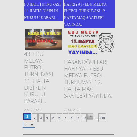
FUTBOL TURNUVASI
HAFRIYAT / EBU MEDYA
11. HAFTA DİSİPLİN
FUTBOL TURNUVASI 12.
KURULU KARARI...
HAFTA MAÇ SAATLERİ
YAYINDA.
43. EBU
MEDYA
HASANOĞULLARI
FUTBOL
HAFRIYAT / EBU
TURNUVASI
MEDYA FUTBOL
11. HAFTA
TURNUVASI 12.
DİSİPLİN
HAFTA MAÇ
KURULU
SAATLERİ YAYINDA.
KARARI...
23.06.2026
23.06.2026
1
...
2
3
4
5
6
7
8
9
10
449